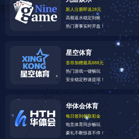
阿尔贝蒂尼谈
本文围绕阿尔贝蒂尼
球员作为替罪羊的现
责任感的重视。其次
标，并讨论了替罪羊