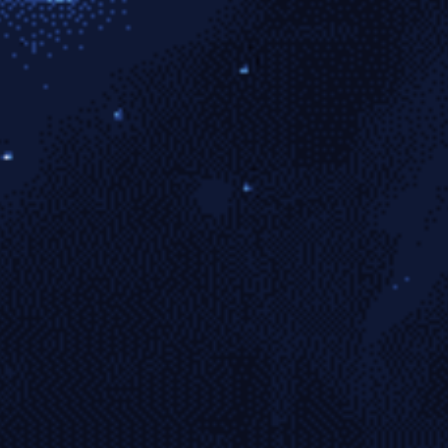
上一篇：
詹姆斯牵制力显著莫斯利解析绝杀…
延伸阅读
1.
字母哥回应健康状态称随时可以出战但对球
2026-05-24
2.
利物浦新赛季第三球衣曝光黑酒红色设计队
2026-07-13