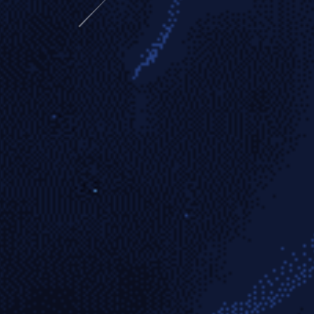
2、责任归
在竞技体育中，责任归
别球员承受巨大的压
处。
阿尔贝蒂尼强调，在
一个环节都可能影响
好地发挥。
例如，如果一名后卫
易导致内部矛盾。这
3、团队合
团队合作是成功的重
的配合和默契来化解