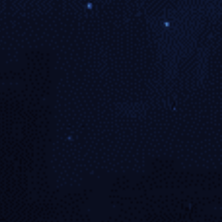
3.
大帝自信谈赛季表现皮尔斯反击费城期待与
2026-06-13
4.
阿隆索教练团队成员确认麦克法兰与本罗伯
2026-06-30
5.
马竞加入B席争夺战巴萨米兰尤文切尔西等
2026-07-09
6.
克尼佩尔与弗拉格年度最佳新秀之争仅差26
2026-05-14
7.
扎莱夫斯基回应与C罗合影争议称只是合影
2026-06-06
8.
新老板预算有限开拓者临时主帅斯普利特转
2026-06-19