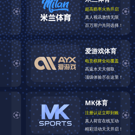
避免替罪羊现象
重要性以及避免将个别
及他对团队精神和集体
队合作来实现共同目
众舆论在这一过程中的