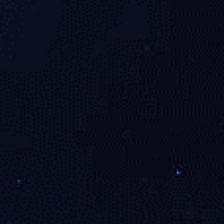
下一篇：
马竞与巴萨争夺B席和库库雷利亚