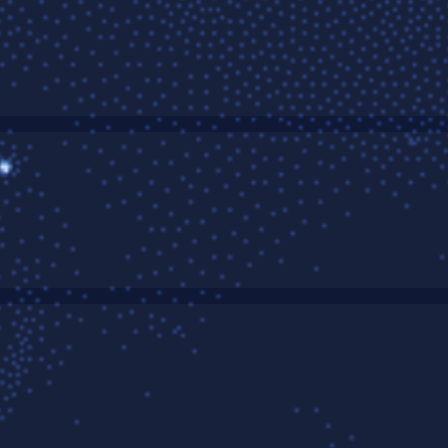
足球责任归属强调团队合作与
2026-06-09 18:45
33 次阅读
首页
/
体育动态
在足球领域中的观点，探讨了责任归属的问题，强调团队合作的
象。首先，我们将回顾阿尔贝蒂尼的背景及其对足球的理解，以
，文章分析了责任归属在球队表现中的重要性，指出如何通过团
现象对球队士气和凝聚力的消极影响。同时，还会探讨媒体和公