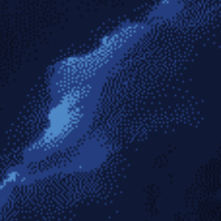
化为胜利。因此，加强
各队员之间的信息交流
环境，让每个人都能表
报道，并试图寻找“替
对此表示担忧，他认为
，可以通过发布适当的
球员提供必要支持，包