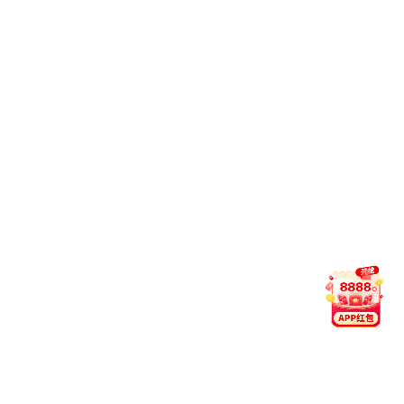
生
整合乐鱼·网站官网登录入口-乐鱼online(中国)赛事数据、社
区互动与隐私防护于一体，打造便捷轻量的掌上观看体验。
极速体验
操作迅速、无卡顿、启动响应流畅，满足快节奏观赛需求。