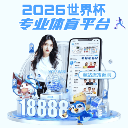
立即注册
乐鱼在线登录入口 App 功能亮点
随时随地，掌握乐鱼·网站官网登录入口-乐鱼online(中国)精
彩赛事脉动
极速比分
赛事进程秒速刷新，第一时间获取比分动态。