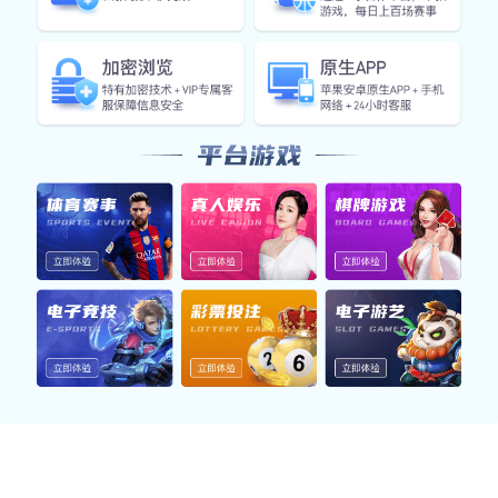
全天候监控
乐鱼·网站官网登录入口-乐鱼online(中国)后端系统实时巡
检，迅速识别并应对潜在安全风险。
版本更新记录 · 乐鱼在线登录入
口
2025
v6.1.2 · 2025年6月12日
赛事快报功能上线，比分动态实时推送。