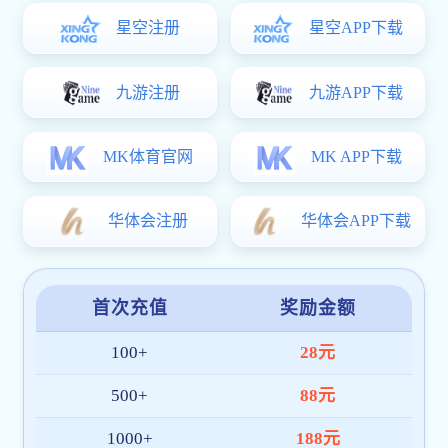
普比尔表达为西班牙队效力的
决心期待格列兹曼继续留守马
竞
2026-06-07 04:06
72 次阅读
首页
/
体育动态
在当今足球世界中，球员的态度和决心往往能影响球
队的表现与未来发展。西班牙年轻球员普比尔，近日
在采访中表达了自己为西班牙国家队效力的坚定决
心，并对格列兹曼继续留守马德里竞技队寄予厚望。
这一表态不仅展现了普比尔作为年轻球员的责任感与
使命感，也反映出他对球队未来发展的深切关注。本
文将从四个方面详细探讨普比尔对于西班牙国家队的