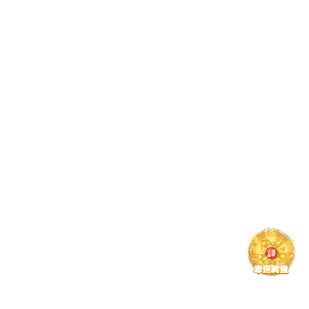
赛上为国出战，不仅是一种荣誉，更是一种使命感。
同时，国家队比赛也是检验一名球员实力的重要舞
台。通过参与国际赛事，像普比尔这样的年轻球员可
以获得宝贵经验，这不仅有助于他们自身成长，也将
为未来打下坚实基础。他希望能借此机会，提高自己
的比赛阅读能力及临场应变能力，从而在职业生涯中
走得更远。
此外，代表国家出战也使得球员能够体验到不同文化
和风格，这些都是推动个人全面发展的重要因素。对
于普比尔而言，每一次穿上西班牙战袍都是一种激
励，他渴望用实际行动证明自己的价值，为球队贡献
力量。
3、格列兹曼的影响力