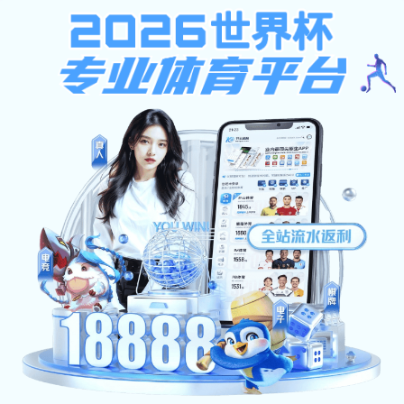
立即注册
乐鱼在线登录入口
带您畅享全
球体育盛事
专业平台，数据精准，
高清直播
覆盖热门体育项
目。
聚焦足球、篮球、电竞等赛事，
每日内容实时更
新
。
极速访问
下载APP