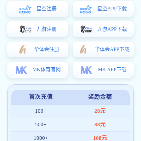
C罗精彩推射打入生涯第969
球利雅得胜利暂时领先迪拜祈
祷
2026-06-03 03:18
78 次阅读
首页
/
体育动态
在足球世界中，克里斯蒂亚诺·罗纳尔多（C罗）无疑
是一个传奇人物。他的每一次进球都引发广泛关注，
而近日他精彩的推射打入生涯第969球，更是让人惊
叹。此次进球帮助利雅得胜利队暂时领先于迪拜祈祷
队，再次证明了他的实力与影响力。本文将从C罗的
职业生涯、进球背景、对球队的贡献以及未来展望四
个方面进行详细阐述，分析其在现代足球中的重要性